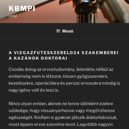
Tartalomhoz
KBMPI
oldal
Menü
A VIZGAZFUTESSZERELO24 SZAKEMBEREI
A KAZÁNOK DOKTORAI
Csodás dolog az orvostudomány. Jelenléte nélkül az
emberiség nem is létezne, hiszen gyógyszerekre,
kezelésekre, operációkra és persze orvosokra mindig is
nagy igény volt és lesz is.
Nincs olyan ember, akinek ne lenne időnként ezekre
szüksége, hogy visszanyerhesse vagy megőrizhesse
egészségét. Kisfiam is gyakran játszik doktorbácsisat,
most éppen orvos szeretne lenni. Legutóbb nagyon