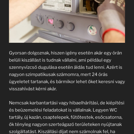
Gyorsan dolgoznak, hiszen igény esetén akár egy órán
belüli kiszállást is tudnak vállalni, ami például egy
szennyvízcső dugulása esetén áldás tud lenni. Azért is
nagyon szimpatikusak számomra, mert 24 órás
ügyeletet tartanak, és bármikor lehet őket keresni vagy
visszahívást kérni akár.
Nemcsak karbantartási vagy hibaelhárítási, de kiépítési
és beüzemelési feladatokat is vállalnak. Legyen WC
tartály, új kazán, csaptelepek, fűtőtestek, esőcsatorna,
ők tényleg nagyon szerteágazó területeken nyújtanak
szolgáltatást. Kiszállási díjat nem számolnak fel, ha