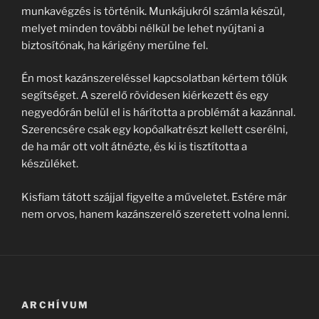
munkavégzés is történik. Munkájukról számla készül,
melyet minden további nélkül be lehet nyújtani a
biztosítónak, ha kárigény merülne fel.
Én most kazánszereléssel kapcsolatban kértem tőlük
segítséget. A szerelő rövidesen kiérkezett és egy
negyedórán belül el is hárította a problémát a kazánnal.
Szerencsére csak egy kopóalkatrészt kellett cserélni,
de ha már ott volt átnézte, és ki is tisztította a
készüléket.
Kisfiam tátott szájjal figyelte a műveletet. Estére már
nem orvos, hanem kazánszerelő szeretett volna lenni.
ARCHÍVUM