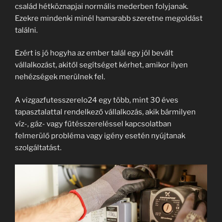
család hétköznapjai normális mederben folyjanak.
Ezekre mindenki minél hamarabb szeretne megoldást
találni.
Ezért is jó hogyha az ember talál egy jól bevált
vállalkozást, akitől segítséget kérhet, amikor ilyen
nehézségek merülnek fel.
A vizgazfutesszerelo24 egy több, mint 30 éves
tapasztalattal rendelkező vállalkozás, akik bármilyen
víz-, gáz- vagy fűtésszereléssel kapcsolatban
felmerülő probléma vagy igény esetén nyújtanak
szolgáltatást.