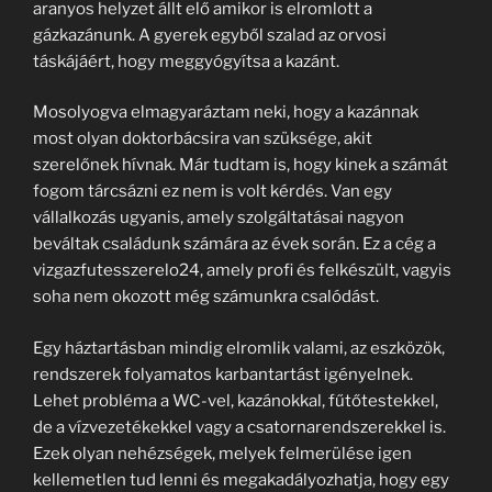
aranyos helyzet állt elő amikor is elromlott a
gázkazánunk. A gyerek egyből szalad az orvosi
táskájáért, hogy meggyógyítsa a kazánt.
Mosolyogva elmagyaráztam neki, hogy a kazánnak
most olyan doktorbácsira van szüksége, akit
szerelőnek hívnak. Már tudtam is, hogy kinek a számát
fogom tárcsázni ez nem is volt kérdés. Van egy
vállalkozás ugyanis, amely szolgáltatásai nagyon
beváltak családunk számára az évek során. Ez a cég a
vizgazfutesszerelo24, amely profi és felkészült, vagyis
soha nem okozott még számunkra csalódást.
Egy háztartásban mindig elromlik valami, az eszközök,
rendszerek folyamatos karbantartást igényelnek.
Lehet probléma a WC-vel, kazánokkal, fűtőtestekkel,
de a vízvezetékekkel vagy a csatornarendszerekkel is.
Ezek olyan nehézségek, melyek felmerülése igen
kellemetlen tud lenni és megakadályozhatja, hogy egy