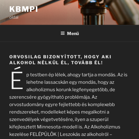
Tartalomhoz
KBMPI
oldal
Menü
ORVOSILAG BIZONYÍTOTT, HOGY AKI
ALKOHOL NÉLKÜL ÉL, TOVÁBB ÉL!
É
p testben ép lélek, ahogy tartja a mondás. Az is
lehetne lassacskán egy mondás, hogy az
alkoholizmus korunk legfenyegetőbb, de
szerencsére gyógyítható problémája. Az
orvostudomány egyre fejlettebb és komplexebb
rendszereket, modelleket képes megalkotni a
szenvedélyek végetvetésére, ilyen a szuperül
kifejlesztett Minnesota-modell is. Az Alkoholizmus
kezelése FELÉPÜLÖK | Leszokás az alkoholról –