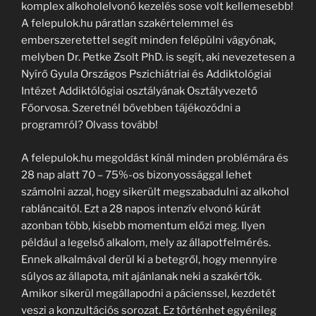
komplex alkoholelvonó kezelés sose volt kellemesebb!
A felepulok.hu páratlan szakértelemmel és
emberszeretettel segít minden felépülni vágyónak,
melyben Dr. Petke Zsolt PhD. is segít, aki nevezetesen a
Nyírő Gyula Országos Pszichiátriai és Addiktológiai
Intézet Addiktólógiai osztályának Osztályvezető
Főorvosa. Szeretnél bővebben tájékozódni a
programról? Olvass tovább!
A felepulok.hu megoldást kínál minden problémára és
28 nap alatt 70 – 75%-os bizonyossággal lehet
számolni azzal, hogy sikerült megszabadulni az alkohol
rabláncaitól. Ezt a 28 napos intenzív elvonó kúrát
azonban több, kisebb momentum előzi meg. Ilyen
például a legelső alkalom, mely az állapotfelmérés.
Ennek alkalmával derül ki a betegről, hogy mennyire
súlyos az állapota, mit ajánlanak neki a szakértők.
Amikor sikerül megállapodni a pácienssel, kezdetét
veszi a konzultációs sorozat. Ez történhet egyénileg