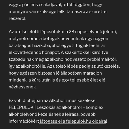
vagy a páciens családjával, attól függően, hogy
mennyire van szüksége lelki támaszra a szerettei
részéről.
Az utolsó előtti lépcsőfokot a 28 napos elvonó jelenti,
melynek során a betegek bevonulnak egy nagyon
barátságos házikóba, ahol együtt fogják leélni az
elkövetkezendő hónapot. A szakértőkkel karöltve
szabadulnak meg az alkoholhoz vezető problémáiktól,
így az alkoholtól is. Az utolsó lépés pedig az utókezelés,
hogy egészen biztosan jó állapotban maradjon
mindenki a kúra után is és egy teljesebb élet elé
nézhessenek.
Ez volt dióhéjban az Alkoholizmus kezelése
FELÉPÜLÖK | Leszokás az alkoholról – komplex
alkoholelvonó kezelésnek a leírása, bővebb
információkért
látogass el a felepulok.hu oldalra
!