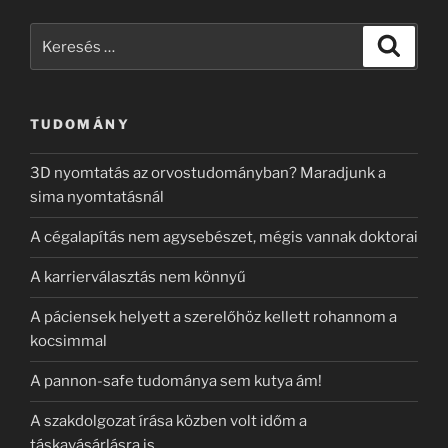
Keresés
Keresé
a
következő
kifejezésre:
TUDOMÁNY
3D nyomtatás az orvostudományban? Maradjunk a
sima nyomtatásnál
A cégalapítás nem agysebészet, mégis vannak doktorai
A karrierválasztás nem könnyű
A páciensek helyett a szerelőhöz kellett rohannom a
kocsimmal
A pannon-safe tudománya sem kutya ám!
A szakdolgozat írása közben volt időm a
táskavásárlásra is