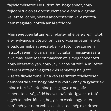
fájdalomérzetet. De tudom ám, hogy ahhoz, hogy
fejlődni tudjon az orvostudomány, előbb a világnak
kellett fejlődnie, hiszen az orvostechnikai eszközök
nem maguktól nőttek ám ki a földből.
Még régebben láttam egy fekete-fehér, elég régi fotót,
egy nyilvános műtétről, amit az orvosi egyetem egyik
előadótermében végeztek el – a fotón persze nem
látszott semmi olyan, ami a nyugalom megzavarására
alkalmas lehet. Már önmagában az is megdöbbentett,
hogy létezett olyan, hogy „nyilvános műtét”. A műtétet
a terem közepén végezték, és rengeteg hallgató
kísérte figyelemmel. Ez a kép szerintem tökéletesen
demonstrálja azt, hogy miért is voltak annyira gyakoriak
mind a fertőzések, mind pedig ugye a negatív
kimenetellel végződő beavatkozások. Ugyanis a fotón
egyértelműen látszik, hogy nem csak, hogy a steril
körülmények nem voltak adottak, de még maszk sem