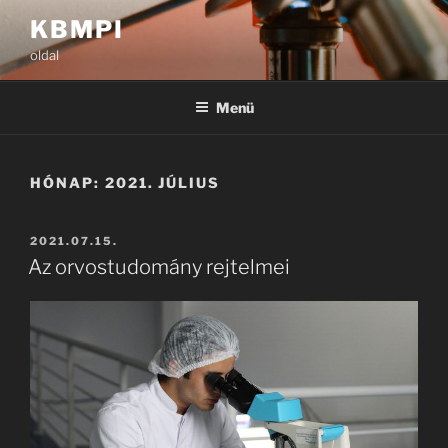
Tartalomhoz
KBMPI
oldal
Menü
HÓNAP:
2021. JÚLIUS
BEKÜLDVE:
2021.07.15.
Az orvostudomány rejtelmei