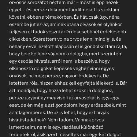
orvosos sorozatot néztem már – most is épp nézek
egyet -, és persze dokumentumfilmeket is szoktam
követni, ebben a témakörben. És hát, csak úgy, néha
eszembe jut ez-az, aminek utána olvasok és olyankor
teljesen el tudok veszni az érdekesebbnél érdekesebb
cikkekben. Szerettem volna orvos lenni mindig is, és
néhány évvel ezelőtt alaposan el is gondolkoztam rajta,
hogy bele kellene vágnom a dologba, mert szerintem
egy csodás hivatás, arról nem is beszélve, hogy
elképesztő dolgokat képesek véghez vinni egyes
orvosok, na meg persze, nagyon érdekes is. De
letettem róla, hiszen ehhez kell egyfajta lélekerő is. Bár
azt mondják, hogy hozzá lehet szokni a dologhoz,
persze ugyanúgy megviseli az orvosokat is egy-egy
eset, de én mégis azt gondolom, hogy erősebbek, mint
az átlagemberek. De az is lehet, hogy ezt hívják
hivatástudatnak? Nem tudom. Vannak orvos
ismerőseim, nem is egy, ráadásul különböző
területekről, akik azért meséltek már egy-két dolgot