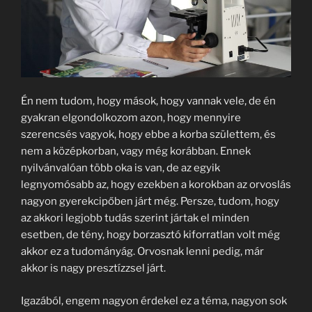
Én nem tudom, hogy mások, hogy vannak vele, de én
gyakran elgondolkozom azon, hogy mennyire
szerencsés vagyok, hogy ebbe a korba születtem, és
nem a középkorban, vagy még korábban. Ennek
nyilvánvalóan több oka is van, de az egyik
legnyomósabb az, hogy ezekben a korokban az orvoslás
nagyon gyerekcipőben járt még. Persze, tudom, hogy
az akkori legjobb tudás szerint jártak el minden
esetben, de tény, hogy borzasztó kiforratlan volt még
akkor ez a tudományág. Orvosnak lenni pedig, már
akkor is nagy presztízzsel járt.
Igazából, engem nagyon érdekel ez a téma, nagyon sok