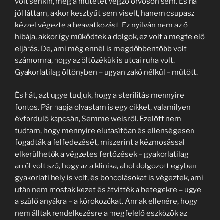
volt senkin, még a műtétet végző orvoson sem. És ha
jól láttam, akkor kesztyűt sem viselt, hanem csupasz
kézzel végezte a beavatkozást. Ez nyilván nem az ő
hibája, akkor így működtek a dolgok, ez volt a megfelelő
eljárás. De, ami még ennél is megdöbbentőbb volt
számomra, hogy az öltözékük is utcai ruha volt.
Gyakorlatilag öltönyben – ugyan zakó nélkül – műtött.
És hát, azt ugye tudjuk, hogy a sterilitás mennyire
fontos. Pár napja olvastam is egy cikket, valamilyen
évforduló kapcsán, Semmelweisről. Ezelőtt nem
tudtam, hogy mennyire elutasítóan és ellenségesen
fogadták a felfedezését, miszerint a kézmosással
elkerülhetők a végzetes fertőzések – gyakorlatilag
arról volt szó, hogy az a klinika, ahol dolgozott egyben
gyakorlati hely is volt, és boncolásokat is végeztek, ami
után nem mostak kezet és átvitték a betegekre – ugye
a szülő anyákra – a kórokozókat. Annak ellenére, hogy
nem álltak rendelkezésre a megfelelő eszközök az