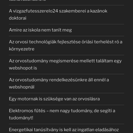
A vizgazfutesszerelo24 szakemberei a kazánok
doktorai
Amire az iskola nem tanít meg
Az orvosi technológiák fejlesztése óriási terhelést ró a
környezetre
Az orvostudomány megismerése mellett találtam egy
webshopot is
Az orvostudomány rendelkezésünkre áll ennél a
webshopnál
Egy motornak is szüksége van az orvoslásra
Elektromos fűtés – nem nagy tudomány, de segíti a
tudományt!
Energetikai tanúsítvány is kell az ingatlan eladásához