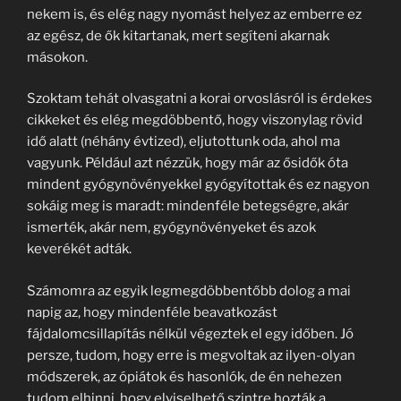
nekem is, és elég nagy nyomást helyez az emberre ez
az egész, de ők kitartanak, mert segíteni akarnak
másokon.
Szoktam tehát olvasgatni a korai orvoslásról is érdekes
cikkeket és elég megdöbbentő, hogy viszonylag rövid
idő alatt (néhány évtized), eljutottunk oda, ahol ma
vagyunk. Például azt nézzük, hogy már az ősidők óta
mindent gyógynövényekkel gyógyítottak és ez nagyon
sokáig meg is maradt: mindenféle betegségre, akár
ismerték, akár nem, gyógynövényeket és azok
keverékét adták.
Számomra az egyik legmegdöbbentőbb dolog a mai
napig az, hogy mindenféle beavatkozást
fájdalomcsillapítás nélkül végeztek el egy időben. Jó
persze, tudom, hogy erre is megvoltak az ilyen-olyan
módszerek, az ópiátok és hasonlók, de én nehezen
tudom elhinni, hogy elviselhető szintre hozták a