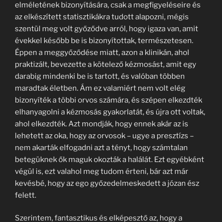
elméletének bizonyítására, csak a megfigyeléseire és
az elkészített statisztikákra tudott alapozni, mégis
szentül meg volt győződve arról, hogy igaza van, amit
évekkel később be is bizonyítottak, természetesen.
Éppen a meggyőződése miatt, azon a klinikán, ahol
praktizált, bevezette a kötelező kézmosást, amit egy
darabig mindenki be is tartott, és valóban többen
maradtak életben. Ám ez valamiért nem volt elég
bizonyíték a többi orvos számára, és szépen elkezdték
elhanyagolni a kézmosás gyakorlatát, és újra ott voltak,
ahol elkezdték. Azt mondják, hogy ennek akár az is
lehetett az oka, hogy az orvosok – ugye a presztízs –
nem akarták elfogadni azt a tényt, hogy számtalan
betegüknek ők maguk okozták a halálát. Ezt egyébként
végül is, ezt valahol meg tudom érteni, bár azt már
kevésbé, hogy az ego győzedelmeskedett a józan ész
felett.
Szerintem, fantasztikus és elképesztő az, hogy a