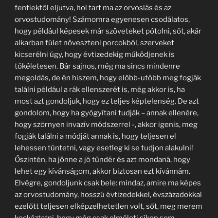
fentiektől eljutva, hol tart ma az orvoslás és az
orvostudomány! Számomra egyenesen csodálatos,
hogy például képesek már szöveteket pótolni, sőt, akár
alkarban fület növeszteni porcokból, szerveket
kicserélni úgy, hogy évtizedekig működjenek is
tökéletesen. Bár sajnos, még ma sincs mindenre
megoldás, de én hiszem, hogy előbb-utóbb meg fogják
találni például a rák ellenszerét is, még akkor is, ha
most azt gondoljuk, hogy ez teljes képtelenség. De azt
gondolom, hogy ha gyógyítani tudják – annak ellenére,
hogy szörnyen invazív módszerrel -, akkor igenis, meg
fogják találni a módját annak is, hogy teljesen el
lehessen tüntetni, vagy esetleg ki se tudjon alakulni!
Őszintén, ha jönne a jó tündér és azt mondaná, hogy
lehet egy kívánságom, akkor biztosan ezt kívánnám.
Elvégre, gondoljunk csak bele: mindaz, amire ma képes
az orvostudomány, hosszú évtizedekkel, évszázadokkal
ezelőtt teljesen elképzelhetetlen volt, sőt, meg merem