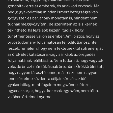
kockáztatni, hogy még csak elméleti síkon sem
gondoltak erre az emberek, és az akkori orvosok. Ma
pedig, gyakorlatilag minden ismert betegségre van
gyógyszer, és bár, ahogy mondtam is, mindent nem
tudnak meggyógyítani, de szerintem az is sikernek
tekinthető, ha legalább kezelni tudják, hogy
tünetmentessé váljon az ember. Ami biztos, hogy az
orvostudomány folyamatosan fejlődik. Bár őszinte
leszek, remélem, hogy nem fektetnek túl sok energiát
az örök élet kutatására, vagyis inkább az öregedés
folyamatának leállítására. Nem tudom ti, hogy vagytok
vele, de én azt már túlzásnak érezném. Örökké élni tuti,
hogy nagyon fárasztó lenne, másrészt nem nagyon
lenne értelme küzdeni a céljainkért, és az idő
gyakorlatilag, mint fogalom megszűnne létezni,
ugyanakkor, az, hogy a kor csak egy szám, nem több,
valóban értelmet nyerne.